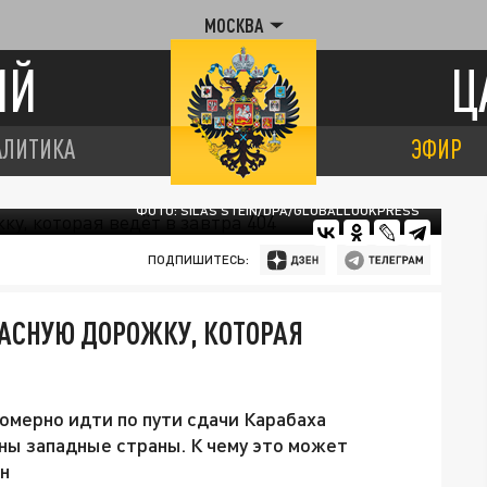
МОСКВА
ИЙ
Ц
АЛИТИКА
ЭФИР
ФОТО: SILAS STEIN/DPA/GLOBALLOOKPRESS
ПОДПИШИТЕСЬ:
АСНУЮ ДОРОЖКУ, КОТОРАЯ
мерно идти по пути сдачи Карабаха
ны западные страны. К чему это может
ян