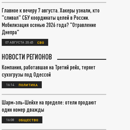
Главное к вечеру 7 августа. Хакеры узнали, кто
"сливал" СБУ координаты целей в России.
Мобилизация осенью 2026 года? "Отравление
Днепра"
07 АВГУСТА 20:45
СВО
НОВОСТИ РЕГИОНОВ
Компания, работавшая на Третий рейх, теряет
сухогрузы под Одессой
16:14
ПОЛИТИКА
Шарм‑эль‑Шейхе на пределе: отели продают
один номер дважды
16:08
ОБЩЕСТВО