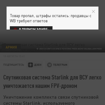
Товар пропал, штрафы остались: продавцы с
WB требуют ответов
В ПРЯМОМ ЭФИРЕ:
АРМИЯ
© JOSHUA CONTI/US SPACE KEYSTONE PRESS AGENCY/GLOBALLOOKPRESS
13 АВГУСТА 13:41
ПОДПИШИТЕСЬ:
Спутниковая система Starlink для ВСУ легко
уничтожается нашим FPV-дроном
Уничтожение комплекта связи спутниковой
системы Starlink, используемого