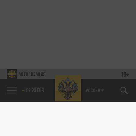
18+
АВТОРИЗАЦИЯ
89.93 EUR
РОССИЯ