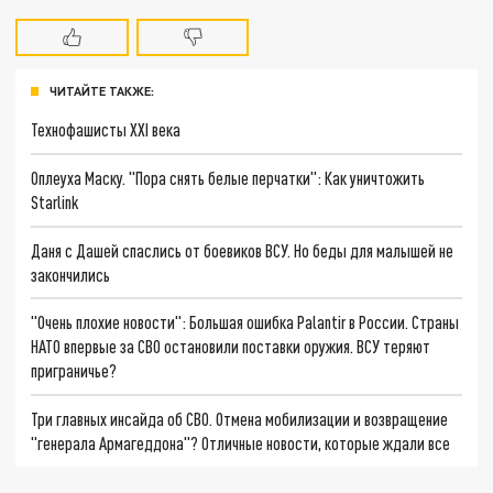
ЧИТАЙТЕ ТАКЖЕ:
Технофашисты XXI века
Оплеуха Маску. "Пора снять белые перчатки": Как уничтожить
Starlink
Даня с Дашей спаслись от боевиков ВСУ. Но беды для малышей не
закончились
"Очень плохие новости": Большая ошибка Palantir в России. Страны
НАТО впервые за СВО остановили поставки оружия. ВСУ теряют
приграничье?
Три главных инсайда об СВО. Отмена мобилизации и возвращение
"генерала Армагеддона"? Отличные новости, которые ждали все