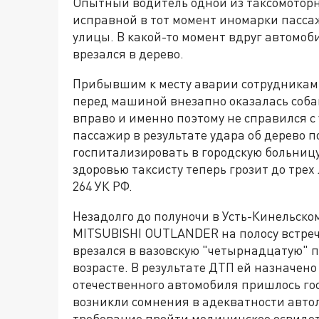
Опытный водитель одной из таксомотор
исправной в тот момент иномарки пасса
улицы. В какой-то момент вдруг автомоби
врезался в дерево.
Прибывшим к месту аварии сотрудникам 
перед машиной внезапно оказалась собак
вправо и именно поэтому не справился с 
пассажир в результате удара об дерево 
госпитализировать в городскую больницу
здоровью таксисту теперь грозит до трех
264 УК РФ.
Незадолго до полуночи в Усть-Кинельско
MITSUBISHI OUTLANDER на полосу встре
врезался в вазовскую "четырнадцатую" 
возрасте. В результате ДТП ей назначено
отечественного автомобиля пришлось го
возникли сомнения в адекватности авто
требование пройти медицинское освидет