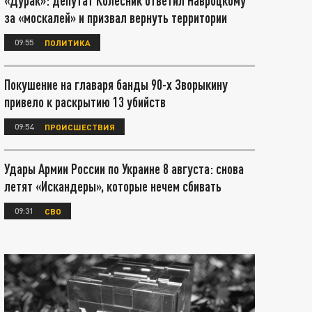
«Дурак»: депутат Колесник ответил Навроцкому
за «москалей» и призвал вернуть территории
09:55
ПОЛИТИКА
Покушение на главаря банды 90-х Зворыкину
привело к раскрытию 13 убийств
09:54
ПРОИСШЕСТВИЯ
Удары Армии России по Украине 8 августа: снова
летят «Искандеры», которые нечем сбивать
09:31
СВО