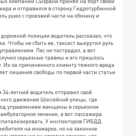
ных компаний Сызрани принял на борт своей
жира и отправился в сторону Гидротурбинной
ль ушел с проезжей части на обочину и
дорожной полиции водитель рассказал, что
а. Чтобы не сбить ее, таксист выкрутил руль
управлением. Пес не пострадал, а вот
получил серьезные травмы и его пришлось
. Из-за причиненного клиенту тяжкого вреда
 лет лишения свободы по первой части статьи
м 34-летний водитель отправил свой
чного движения Шоссейной улицы, где
под управлением женщины в серьезном
 амбулаторное лечение, а вот пассажира
спитализировать. У инспекторов ГИБДД
любителя на иномарке, но на законное
ельствование он ответил отказом, что