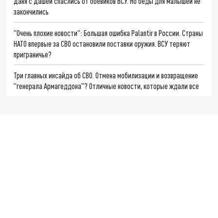
Даня с Дашей спаслись от боевиков ВСУ. Но беды для малышей не
закончились
"Очень плохие новости": Большая ошибка Palantir в России. Страны
НАТО впервые за СВО остановили поставки оружия. ВСУ теряют
приграничье?
Три главных инсайда об СВО. Отмена мобилизации и возвращение
"генерала Армагеддона"? Отличные новости, которые ждали все