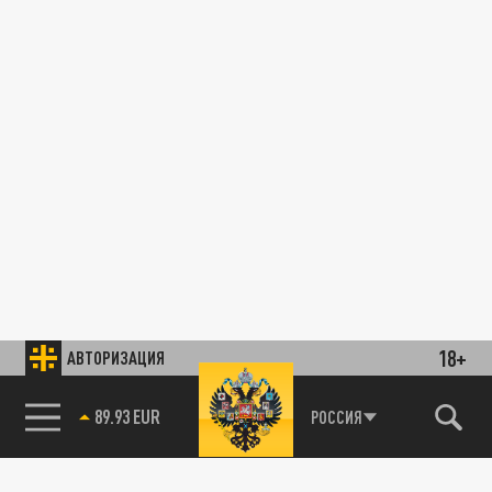
18+
АВТОРИЗАЦИЯ
РОССИЯ
85.64 BRENT
89.93 EUR