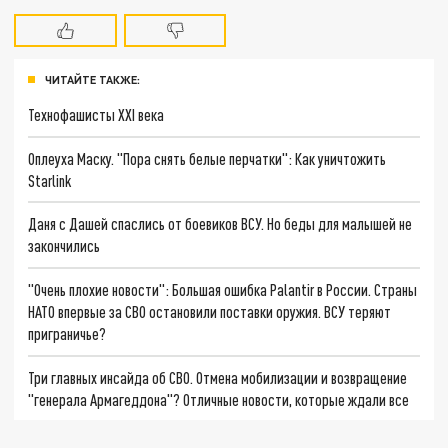
ЧИТАЙТЕ ТАКЖЕ:
Технофашисты XXI века
Оплеуха Маску. "Пора снять белые перчатки": Как уничтожить
Starlink
Даня с Дашей спаслись от боевиков ВСУ. Но беды для малышей не
закончились
"Очень плохие новости": Большая ошибка Palantir в России. Страны
НАТО впервые за СВО остановили поставки оружия. ВСУ теряют
приграничье?
Три главных инсайда об СВО. Отмена мобилизации и возвращение
"генерала Армагеддона"? Отличные новости, которые ждали все