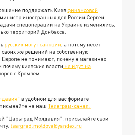
 решение поддержать Киев
финансовой
м, министр иностранных дел России Сергей
 задачи спецоперации на Украине изменились,
лько территорий Донбасса.
ть
русских могут санкции
, а потому несет
т своих же решений на собственную
 Европе не понимают, почему в магазинах
и почему киевские власти
не идут на
говоров с Кремлем.
лдавия"
в удобном для вас формате
дписывайте на наш
Телеграм-канал.
ией "Царьград Молдавия", присылайте свои
чту:
tsargrad.moldova@yandex.ru