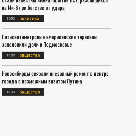
Стали известны имена пилотов ВСУ, разбившихся
на Ми-8 при бегстве от удара
14:50
ПОЛИТИКА
Пятисантиметровые американские тараканы
заполонили дачи в Подмосковье
14:38
ОБЩЕСТВО
Новосибирцы связали внезапный ремонт в центре
города с возможным визитом Путина
14:38
ОБЩЕСТВО