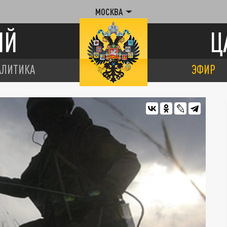
МОСКВА
ИЙ
Ц
АЛИТИКА
ЭФИР