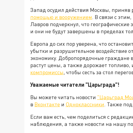
Запад осудил действия Москвы, приняв
помощью и вооружением
. В связи с эти
Лавров подчеркнул, что географические
и они не будут завершены в пределах то
Европа до сих пор уверена, что останови
убытки и разрушительное воздействие о
экономику. Добропорядочные граждане в
растут цены, а также дорожает топливо, 
компромиссы
, чтобы сесть за стол пере
Уважаемые читатели "Царьграда"!
Вы можете читать новости
"Царьград Мо
в
Вконтакте
и
Одноклассники
. Также по
Если вам есть, чем поделиться с редакц
наблюдения, а также новости на нашу по