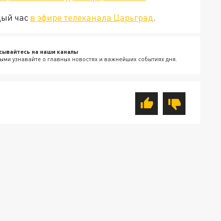
дый час
в эфире телеканала Царьград
.
сывайтесь на наши каналы
ыми узнавайте о главных новостях и важнейших событиях дня.