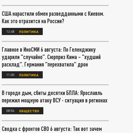
США нарастили обмен разведданными с Киевом.
Как это отразится на России?
12:48
ПОЛИТИКА
Главное в ИноСМИ 6 августа: По Геленджику
ударили "случайно". Сюрприз Кима – "худший
расклад". Германия "перехватила" дрон
11:00
ПОЛИТИКА
В городе дым, сбиты десятки БПЛА: Ярославль
пережил мощную атаку ВСУ - ситуация в регионах
08:56
ОБЩЕСТВО
Сводка с фронтов СВО 6 августа: Так вот зачем