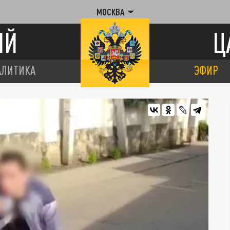
МОСКВА
ИЙ
Ц
АЛИТИКА
ЭФИР