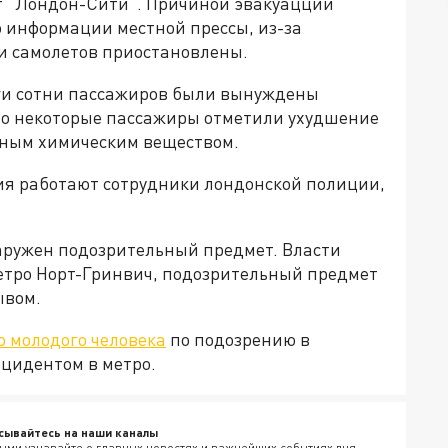
т "Лондон-Сити". Причиной эвакуацции
о информации местной прессы, из-за
и самолетов приостановлены.
оги сотни пассажиров были вынуждены
что некоторые пассажиры отметили ухудшение
тным химическим веществом.
ия работают сотрудники лондонской полиции,
аружен подозрительный предмет. Власти
етро Норт-Гринвич, подозрительный предмет
ывом.
 молодого человека
по подозрению в
нцидентом в метро.
сывайтесь на наши каналы
ыми узнавайте о главных новостях и важнейших событиях дня.