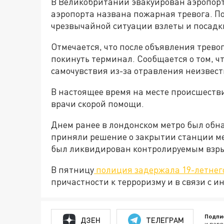
В Великобритании эвакуирован аэропор
аэропорта названа пожарная тревога. П
чрезвычайной ситуации взлеты и посадк
Отмечается, что после объявления трев
покинуть терминал. Сообщается о том, 
самочувствия из-за отравления неизвес
В настоящее время на месте происшеств
врачи скорой помощи.
Днем ранее в лондонском метро был обн
приняли решение о закрытии станции м
был ликвидирован контролируемым взр
В пятницу
полиция задержала 19-летнего
причастности к терроризму и в связи с и
Подпи
ДЗЕН
ТЕЛЕГРАМ
и перв