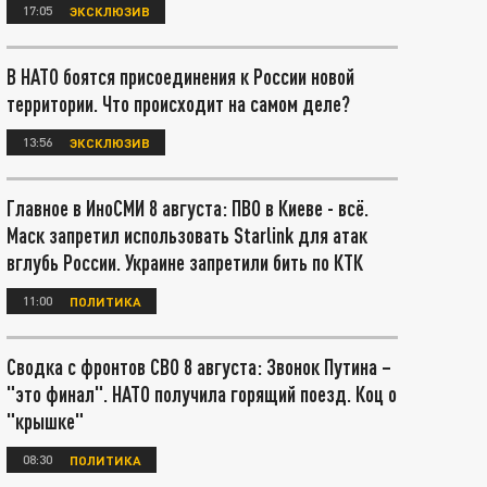
17:05
ЭКСКЛЮЗИВ
В НАТО боятся присоединения к России новой
территории. Что происходит на самом деле?
13:56
ЭКСКЛЮЗИВ
Главное в ИноСМИ 8 августа: ПВО в Киеве - всё.
Маск запретил использовать Starlink для атак
вглубь России. Украине запретили бить по КТК
11:00
ПОЛИТИКА
Сводка с фронтов СВО 8 августа: Звонок Путина –
"это финал". НАТО получила горящий поезд. Коц о
"крышке"
08:30
ПОЛИТИКА