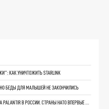
ТКИ": КАК УНИЧТОЖИТЬ STARLINK
. НО БЕДЫ ДЛЯ МАЛЫШЕЙ НЕ ЗАКОНЧИЛИСЬ
"ОЧЕНЬ ПЛОХИЕ НОВОСТИ": БОЛЬШАЯ ОШИБКА PALANTIR В РОССИИ. СТРАНЫ НАТО ВПЕРВЫЕ ЗА СВО ОСТАНОВИЛИ ПОСТАВКИ ОРУЖИЯ. ВСУ ТЕРЯЮТ ПРИГРАНИЧЬЕ?