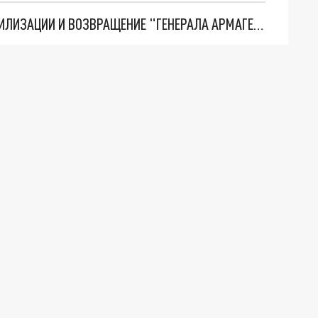
ТРИ ГЛАВНЫХ ИНСАЙДА ОБ СВО. ОТМЕНА МОБИЛИЗАЦИИ И ВОЗВРАЩЕНИЕ "ГЕНЕРАЛА АРМАГЕДДОНА"? ОТЛИЧНЫЕ НОВОСТИ, КОТОРЫЕ ЖДАЛИ ВСЕ