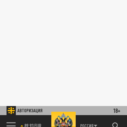
18+
АВТОРИЗАЦИЯ
89.93 EUR
РОССИЯ