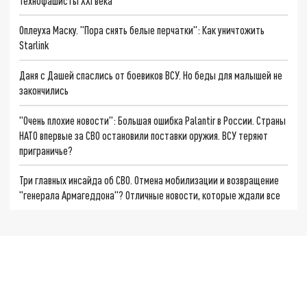
Технофашисты XXI века
Оплеуха Маску. "Пора снять белые перчатки": Как уничтожить
Starlink
Даня с Дашей спаслись от боевиков ВСУ. Но беды для малышей не
закончились
"Очень плохие новости": Большая ошибка Palantir в России. Страны
НАТО впервые за СВО остановили поставки оружия. ВСУ теряют
приграничье?
Три главных инсайда об СВО. Отмена мобилизации и возвращение
"генерала Армагеддона"? Отличные новости, которые ждали все