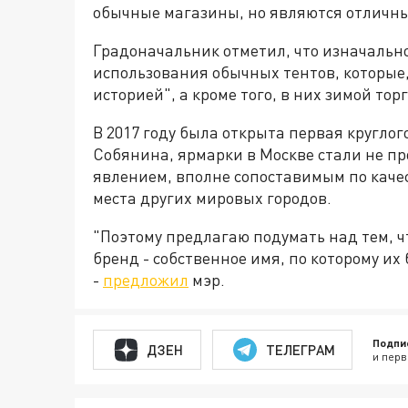
обычные магазины, но являются отличн
Градоначальник отметил, что изначально
использования обычных тентов, которые,
историей", а кроме того, в них зимой тор
В 2017 году была открыта первая круглог
Собянина, ярмарки в Москве стали не пр
явлением, вполне сопос­тавимым по каче
места других мировых городов.
"Поэтому предлагаю подумать над тем,
бренд - собственное имя,
по которому их 
-
предложил
мэр.
Подпи
ДЗЕН
ТЕЛЕГРАМ
и перв