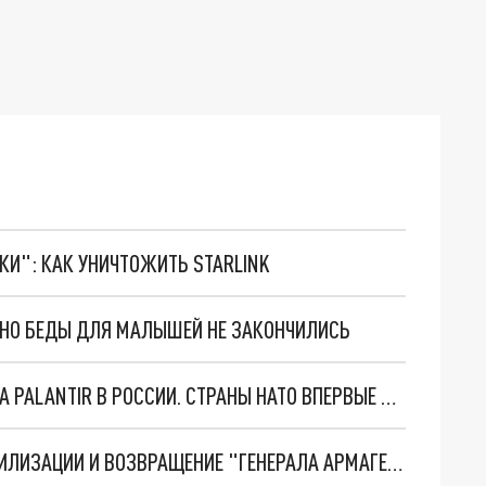
ТКИ": КАК УНИЧТОЖИТЬ STARLINK
. НО БЕДЫ ДЛЯ МАЛЫШЕЙ НЕ ЗАКОНЧИЛИСЬ
"ОЧЕНЬ ПЛОХИЕ НОВОСТИ": БОЛЬШАЯ ОШИБКА PALANTIR В РОССИИ. СТРАНЫ НАТО ВПЕРВЫЕ ЗА СВО ОСТАНОВИЛИ ПОСТАВКИ ОРУЖИЯ. ВСУ ТЕРЯЮТ ПРИГРАНИЧЬЕ?
ТРИ ГЛАВНЫХ ИНСАЙДА ОБ СВО. ОТМЕНА МОБИЛИЗАЦИИ И ВОЗВРАЩЕНИЕ "ГЕНЕРАЛА АРМАГЕДДОНА"? ОТЛИЧНЫЕ НОВОСТИ, КОТОРЫЕ ЖДАЛИ ВСЕ