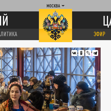
МОСКВА
ИЙ
Ц
АЛИТИКА
ЭФИР