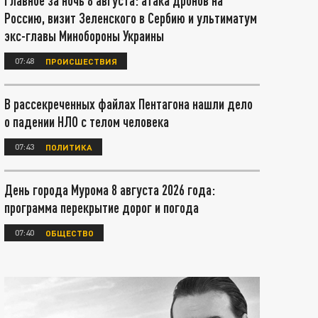
Главное за ночь 8 августа: атака дронов на
Россию, визит Зеленского в Сербию и ультиматум
экс-главы Минобороны Украины
07:48
ПРОИСШЕСТВИЯ
В рассекреченных файлах Пентагона нашли дело
о падении НЛО с телом человека
07:43
ПОЛИТИКА
День города Мурома 8 августа 2026 года:
программа перекрытие дорог и погода
07:40
ОБЩЕСТВО