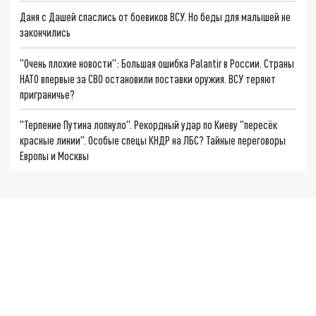
Даня с Дашей спаслись от боевиков ВСУ. Но беды для малышей не
закончились
"Очень плохие новости": Большая ошибка Palantir в России. Страны
НАТО впервые за СВО остановили поставки оружия. ВСУ теряют
приграничье?
"Терпение Путина лопнуло". Рекордный удар по Киеву "пересёк
красные линии". Особые спецы КНДР на ЛБС? Тайные переговоры
Европы и Москвы