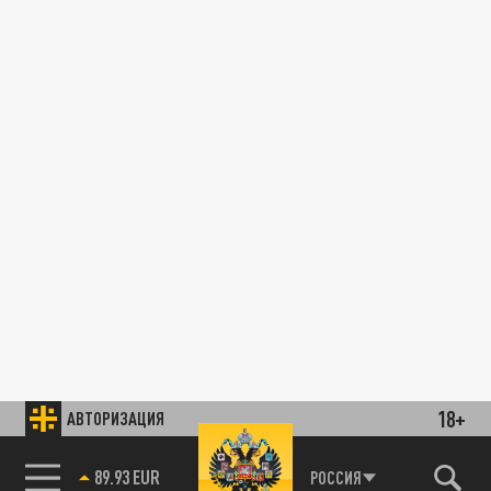
18+
АВТОРИЗАЦИЯ
89.93 EUR
РОССИЯ