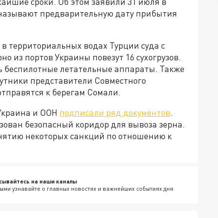
айшие сроки. Об этом заявили 31 июля в
называют предварительную дату прибытия
 в территориальных водах Турции суда с
рно из портов Украины повезут 16 сухогрузов.
ть беспилотные летательные аппараты. Также
спутники представители Совместного
отправятся к берегам Сомали.
 Украина и ООН
подписали ряд документов
.
зован безопасный коридор для вывоза зерна.
снятию некоторых санкций по отношению к
сывайтесь на наши каналы
ыми узнавайте о главных новостях и важнейших событиях дня.