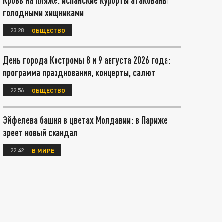
Кровь на пляже: испанские курорты атакованы
голодными хищниками
23:28
ОБЩЕСТВО
День города Костромы 8 и 9 августа 2026 года:
программа празднования, концерты, салют
22:56
ОБЩЕСТВО
Эйфелева башня в цветах Молдавии: в Париже
зреет новый скандал
22:42
В МИРЕ