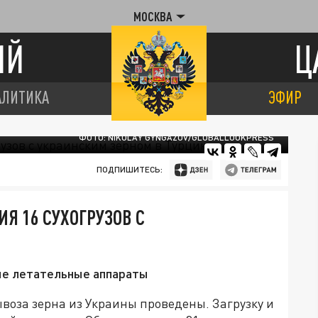
МОСКВА
ИЙ
Ц
АЛИТИКА
ЭФИР
ФОТО: NIKOLAY GYNGAZOV/GLOBALLOOKPRESS
ПОДПИШИТЕСЬ:
Я 16 СУХОГРУЗОВ С
ые летательные аппараты
ывоза зерна из Украины проведены. Загрузку и