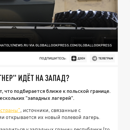
ANATOLY/NEWS.RU VIA GLOBALLOOKPRESS.COM/GLOBALLOOKPRESS
ПОДПИШИТЕСЬ:
НЕР" ИДЁТ НА ЗАПАД?
, что подбирается ближе к польской границе.
ескольких "западных лагерей".
 страны"
, источники, связанные с
ии открывается их новый полевой лагерь.
находиться у западных границ республики (то