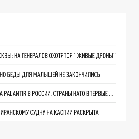
ОСКВЫ: НА ГЕНЕРАЛОВ ОХОТЯТСЯ "ЖИВЫЕ ДРОНЫ"
. НО БЕДЫ ДЛЯ МАЛЫШЕЙ НЕ ЗАКОНЧИЛИСЬ
"ОЧЕНЬ ПЛОХИЕ НОВОСТИ": БОЛЬШАЯ ОШИБКА PALANTIR В РОССИИ. СТРАНЫ НАТО ВПЕРВЫЕ ЗА СВО ОСТАНОВИЛИ ПОСТАВКИ ОРУЖИЯ. ВСУ ТЕРЯЮТ ПРИГРАНИЧЬЕ?
О ИРАНСКОМУ СУДНУ НА КАСПИИ РАСКРЫТА