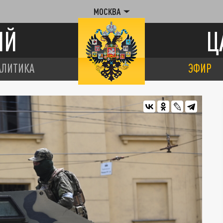
МОСКВА
ИЙ
Ц
АЛИТИКА
ЭФИР