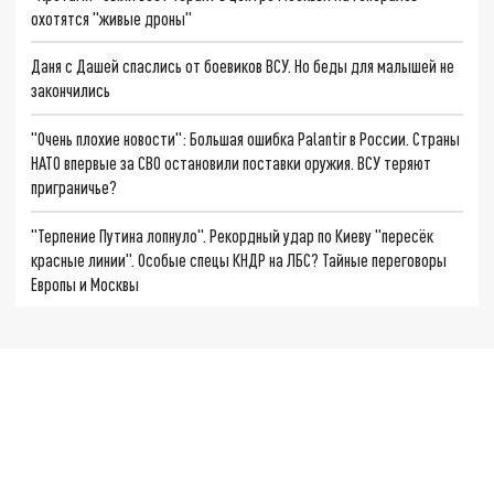
охотятся "живые дроны"
Даня с Дашей спаслись от боевиков ВСУ. Но беды для малышей не
закончились
"Очень плохие новости": Большая ошибка Palantir в России. Страны
НАТО впервые за СВО остановили поставки оружия. ВСУ теряют
приграничье?
"Терпение Путина лопнуло". Рекордный удар по Киеву "пересёк
красные линии". Особые спецы КНДР на ЛБС? Тайные переговоры
Европы и Москвы