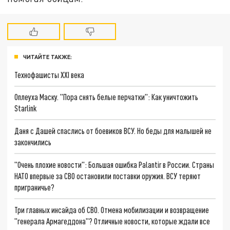
ЧИТАЙТЕ ТАКЖЕ:
Технофашисты XXI века
Оплеуха Маску. "Пора снять белые перчатки": Как уничтожить
Starlink
Даня с Дашей спаслись от боевиков ВСУ. Но беды для малышей не
закончились
"Очень плохие новости": Большая ошибка Palantir в России. Страны
НАТО впервые за СВО остановили поставки оружия. ВСУ теряют
приграничье?
Три главных инсайда об СВО. Отмена мобилизации и возвращение
"генерала Армагеддона"? Отличные новости, которые ждали все