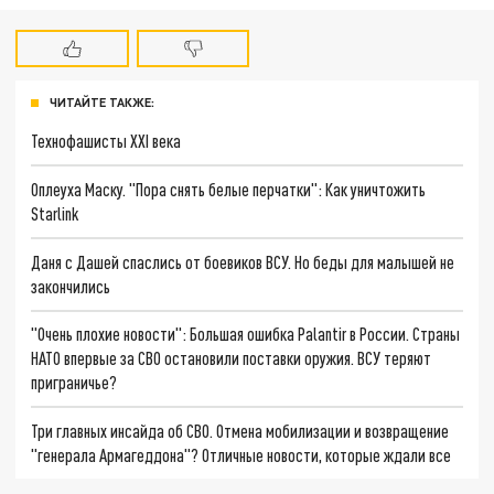
ЧИТАЙТЕ ТАКЖЕ:
Технофашисты XXI века
Оплеуха Маску. "Пора снять белые перчатки": Как уничтожить
Starlink
Даня с Дашей спаслись от боевиков ВСУ. Но беды для малышей не
закончились
"Очень плохие новости": Большая ошибка Palantir в России. Страны
НАТО впервые за СВО остановили поставки оружия. ВСУ теряют
приграничье?
Три главных инсайда об СВО. Отмена мобилизации и возвращение
"генерала Армагеддона"? Отличные новости, которые ждали все