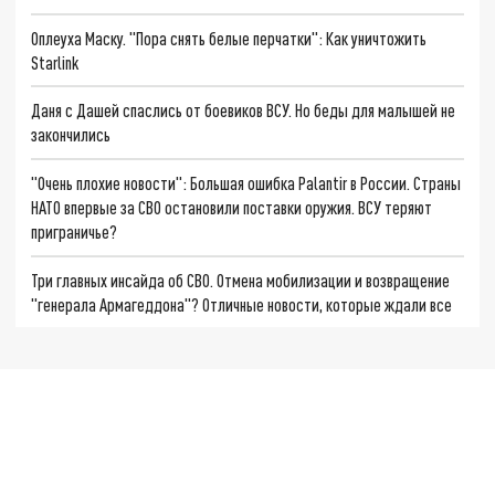
Оплеуха Маску. "Пора снять белые перчатки": Как уничтожить
Starlink
Даня с Дашей спаслись от боевиков ВСУ. Но беды для малышей не
закончились
"Очень плохие новости": Большая ошибка Palantir в России. Страны
НАТО впервые за СВО остановили поставки оружия. ВСУ теряют
приграничье?
Три главных инсайда об СВО. Отмена мобилизации и возвращение
"генерала Армагеддона"? Отличные новости, которые ждали все