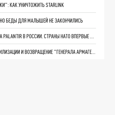
ТКИ": КАК УНИЧТОЖИТЬ STARLINK
. НО БЕДЫ ДЛЯ МАЛЫШЕЙ НЕ ЗАКОНЧИЛИСЬ
"ОЧЕНЬ ПЛОХИЕ НОВОСТИ": БОЛЬШАЯ ОШИБКА PALANTIR В РОССИИ. СТРАНЫ НАТО ВПЕРВЫЕ ЗА СВО ОСТАНОВИЛИ ПОСТАВКИ ОРУЖИЯ. ВСУ ТЕРЯЮТ ПРИГРАНИЧЬЕ?
ТРИ ГЛАВНЫХ ИНСАЙДА ОБ СВО. ОТМЕНА МОБИЛИЗАЦИИ И ВОЗВРАЩЕНИЕ "ГЕНЕРАЛА АРМАГЕДДОНА"? ОТЛИЧНЫЕ НОВОСТИ, КОТОРЫЕ ЖДАЛИ ВСЕ