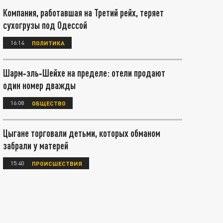
Компания, работавшая на Третий рейх, теряет
сухогрузы под Одессой
16:14
ПОЛИТИКА
Шарм‑эль‑Шейхе на пределе: отели продают
один номер дважды
16:08
ОБЩЕСТВО
Цыгане торговали детьми, которых обманом
забрали у матерей
15:40
ПРОИСШЕСТВИЯ