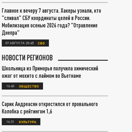
Главное к вечеру 7 августа. Хакеры узнали, кто
"сливал" СБУ координаты целей в России.
Мобилизация осенью 2026 года? "Отравление
Днепра"
07 АВГУСТА 20:45
СВО
НОВОСТИ РЕГИОНОВ
Школьница из Приморья получила химический
ожог от мохито с лаймом во Вьетнаме
16:40
ОБЩЕСТВО
Сарик Андреасян открестился от провального
Колобка с рейтингом 1,6
16:31
КУЛЬТУРА