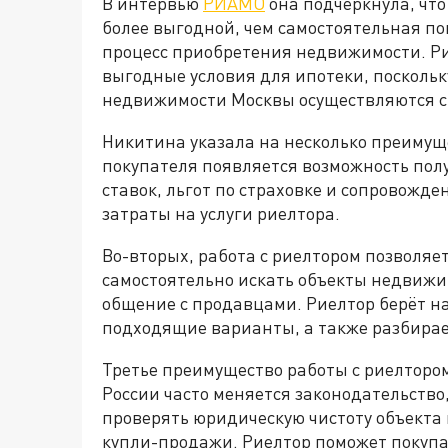
В интервью
РИАМО
она подчеркнула, что
более выгодной, чем самостоятельная по
процесс приобретения недвижимости. Ри
выгодные условия для ипотеки, поскольк
недвижимости Москвы осуществляются с
Никитина указала на несколько преимуще
покупателя появляется возможность пол
ставок, льгот по страховке и сопровожд
затраты на услуги риелтора.
Во-вторых, работа с риелтором позволяе
самостоятельно искать объекты недвижим
общение с продавцами. Риелтор берёт на
подходящие варианты, а также разбирает
Третье преимущество работы с риелтором
России часто меняется законодательство
проверять юридическую чистоту объекта 
купли-продажи. Риелтор поможет покупат