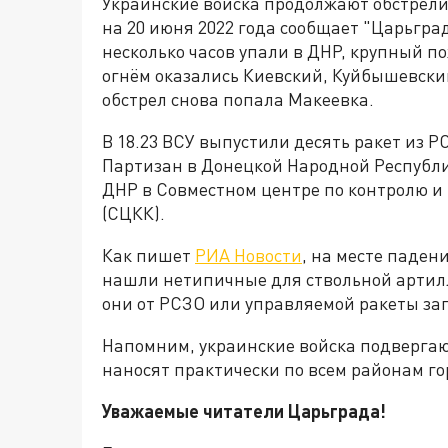
Украинские войска продолжают обстрели
на 20 июня 2022 года сообщает "Царьгра
несколько часов упали в ДНР, крупный п
огнём оказались Киевский, Куйбышевский
обстрел снова попала Макеевка.
В 18.23 ВСУ выпустили десять ракет из 
Партизан в Донецкой Народной Республи
ДНР в Совместном центре по контролю 
(СЦКК).
Как пишет
РИА Новости
, на месте паден
нашли нетипичные для ствольной артил
они от РСЗО или управляемой ракеты за
Напомним, украинские войска подвергаю
наносят практически по всем районам го
Уважаемые читатели Царьграда!