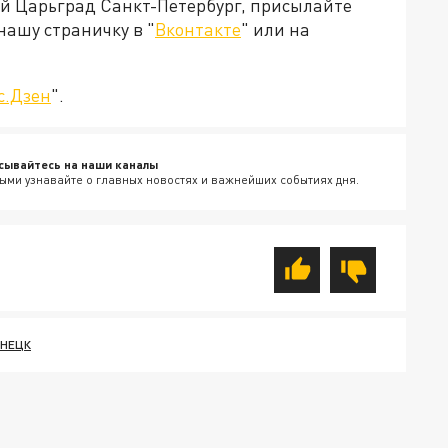
ей Царьград Санкт-Петербург, присылайте
нашу страничку в "
Вконтакте
" или на
с.Дзен
".
сывайтесь на наши каналы
ыми узнавайте о главных новостях и важнейших событиях дня.
НЕЦК