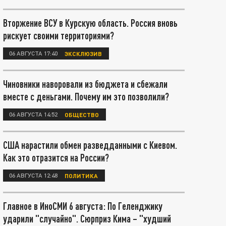
Вторжение ВСУ в Курскую область. Россия вновь
рискует своими территориями?
06 АВГУСТА 17:40
ЭКСКЛЮЗИВ
Чиновники наворовали из бюджета и сбежали
вместе с деньгами. Почему им это позволили?
06 АВГУСТА 14:52
ОБЩЕСТВО
США нарастили обмен разведданными с Киевом.
Как это отразится на России?
06 АВГУСТА 12:48
ПОЛИТИКА
Главное в ИноСМИ 6 августа: По Геленджику
ударили "случайно". Сюрприз Кима – "худший