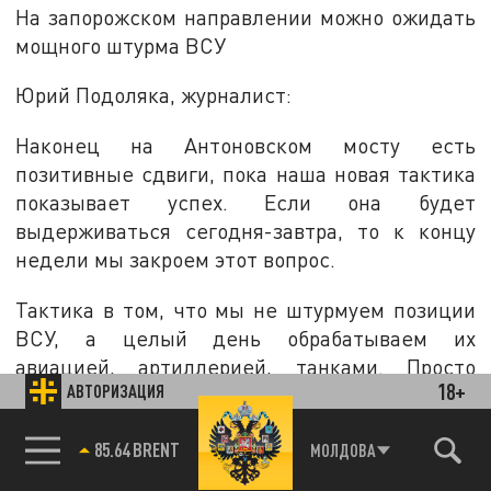
На запорожском направлении можно ожидать
мощного штурма ВСУ
Юрий Подоляка, журналист:
Наконец на Антоновском мосту есть
позитивные сдвиги, пока наша новая тактика
показывает успех. Если она будет
выдерживаться сегодня-завтра, то к концу
недели мы закроем этот вопрос.
Тактика в том, что мы не штурмуем позиции
ВСУ, а целый день обрабатываем их
авиацией, артиллерией, танками. Просто
18+
АВТОРИЗАЦИЯ
разбираем этот посёлок по кирпичам. За ночь
наши группы закрепляются на позициях,
85.64 BRENT
МОЛДОВА
брошенных ВСУ.