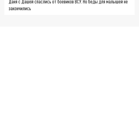
Даня с Дашей спаслись от боевиков ВСУ. Но беды для малышей не
закончились