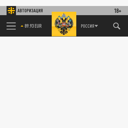
18+
АВТОРИЗАЦИЯ
89.93 EUR
РОССИЯ
115093, г. Москва, переулок Партийный,
д.1, к.57, стр.3, эт.1, пом.I, ком.45