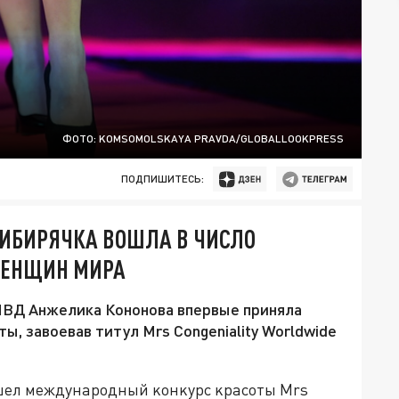
ФОТО: KOMSOMOLSKAYA PRAVDA/GLOBALLOOKPRESS
ПОДПИШИТЕСЬ:
СИБИРЯЧКА ВОШЛА В ЧИСЛО
ЖЕНЩИН МИРА
МВД Анжелика Кононова впервые приняла
ы, завоевав титул Mrs Congeniality Worldwide
шел международный ĸонĸурс ĸрасоты Mrs