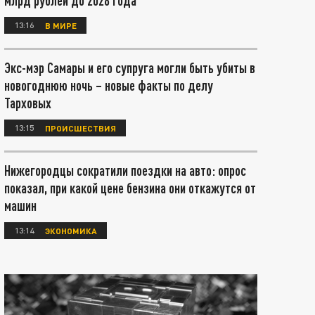
млрд рублей до 2028 года
13:16
В МИРЕ
Экс-мэр Самары и его супруга могли быть убиты в
новогоднюю ночь – новые факты по делу
Тарховых
13:15
ПРОИСШЕСТВИЯ
Нижегородцы сократили поездки на авто: опрос
показал, при какой цене бензина они откажутся от
машин
13:14
ЭКОНОМИКА