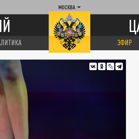
МОСКВА
ИЙ
Ц
АЛИТИКА
ЭФИР