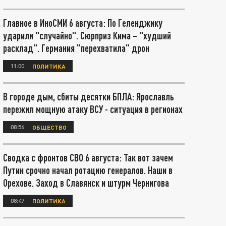
Главное в ИноСМИ 6 августа: По Геленджику
ударили "случайно". Сюрприз Кима – "худший
расклад". Германия "перехватила" дрон
11:00
ПОЛИТИКА
В городе дым, сбиты десятки БПЛА: Ярославль
пережил мощную атаку ВСУ - ситуация в регионах
08:56
ОБЩЕСТВО
Сводка с фронтов СВО 6 августа: Так вот зачем
Путин срочно начал ротацию генералов. Наши в
Орехове. Заход в Славянск и штурм Чернигова
08:47
ПОЛИТИКА