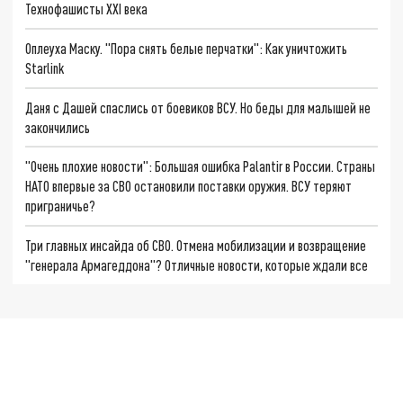
Технофашисты XXI века
Оплеуха Маску. "Пора снять белые перчатки": Как уничтожить
Starlink
Даня с Дашей спаслись от боевиков ВСУ. Но беды для малышей не
закончились
"Очень плохие новости": Большая ошибка Palantir в России. Страны
НАТО впервые за СВО остановили поставки оружия. ВСУ теряют
приграничье?
Три главных инсайда об СВО. Отмена мобилизации и возвращение
"генерала Армагеддона"? Отличные новости, которые ждали все