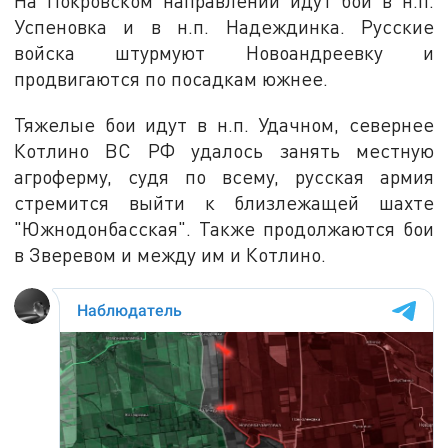
На Покровском направлении идут бои в н.п.
Успеновка и в н.п. Надеждинка. Русские
войска штурмуют Новоандреевку и
продвигаются по посадкам южнее.
Тяжелые бои идут в н.п. Удачном, севернее
Котлино ВС РФ удалось занять местную
агроферму, судя по всему, русская армия
стремится выйти к близлежащей шахте
"Южнодонбасская". Также продолжаются бои
в Зверевом и между им и Котлино.