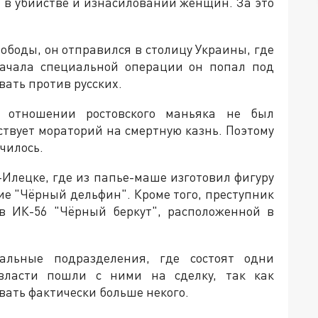
в убийстве и изнасиловании женщин. За это
ободы, он отправился в столицу Украины, где
начала специальной операции он попал под
ать против русских.
в отношении ростовского маньяка не был
ствует мораторий на смертную казнь. Поэтому
училось.
-Илецке, где из папье-маше изготовил фигуру
ие "Чёрный дельфин". Кроме того, преступник
в ИК-56 "Чёрный беркут", расположенной в
альные подразделения, где состоят одни
власти пошли с ними на сделку, так как
вать фактически больше некого.