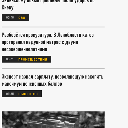
Зеленскому новые проблемы после ударов по
Киеву
05:48
СВО
Разберётся прокуратура. В Ленобласти катер
протаранил надувной матрас с двумя
несовершеннолетними
05:41
ПРОИСШЕСТВИЯ
Эксперт назвал зарплату, позволяющую накопить
максимум пенсионных баллов
05:35
ОБЩЕСТВО