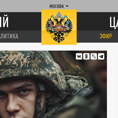
МОСКВА
ИЙ
Ц
АЛИТИКА
ЭФИР