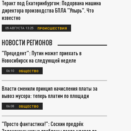
Теракт под Екатеринбургом: Подорвана машина
директора производства БПЛА "Упырь". Что
известно
05 АВГУСТА 13:25
ПРОИСШЕСТВИЯ
НОВОСТИ РЕГИОНОВ
"Прецедент": Путин может приехать в
Новосибирск на следующей неделе
06:10
ОБЩЕСТВО
Власти сменили принцип начисления платы за
вывоз мусора: теперь платим по площади
06:08
ОБЩЕСТВО
"Просто фантастика!": Соскин предрёк