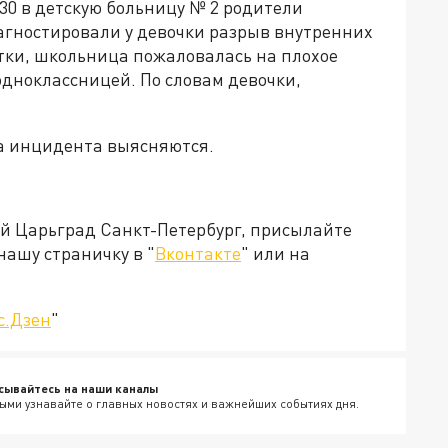
30 в детскую больницу № 2 родители
агностировали у девочки разрыв внутренних
тки, школьница пожаловалась на плохое
 одноклассницей. По словам девочки,
ва инцидента выясняются.
ей Царьград Санкт-Петербург, присылайте
нашу страничку в "
Вконтакте
" или на
с.Дзен
"
сывайтесь на наши каналы
ыми узнавайте о главных новостях и важнейших событиях дня.