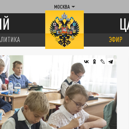
МОСКВА
ИЙ
Ц
АЛИТИКА
ЭФИР