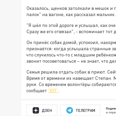
Оказалось, щенков затолкали в мешок и п
палок" на вагоне, как рассказал мальчик.
"Я шёл по этой дороге и услышал, как оч
Сразу же его отвязал", - вспоминает тот
Он принёс собак домой, успокоил, накор
признаётся: когда услышала странные зв
что случилось что-то с младшим ребёнком
звонит посоветоваться – не знает, что д
Семья решила отдать собак в приют. Сейч
Время от времени их навещает Степан. 
руки. Со временем волонтёры собираютс
сообщает
"КП"
.
Подпи
ДЗЕН
ТЕЛЕГРАМ
и перв