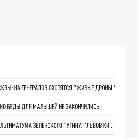
ОСКВЫ: НА ГЕНЕРАЛОВ ОХОТЯТСЯ "ЖИВЫЕ ДРОНЫ"
. НО БЕДЫ ДЛЯ МАЛЫШЕЙ НЕ ЗАКОНЧИЛИСЬ
НОВОЕ МАСШТАБНЕЙШЕЕ НАСТУПЛЕНИЕ. ТРИ УЛЬТИМАТУМА ЗЕЛЕНСКОГО ПУТИНУ. "ЛЬВОВ КИМА" ПОСТАВЯТ НА ПВО? ГЛОБАЛЬНЫЙ ПРОРЫВ ПОД ЗАПОРОЖЬЕМ