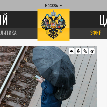
МОСКВА
ИЙ
Ц
АЛИТИКА
ЭФИР