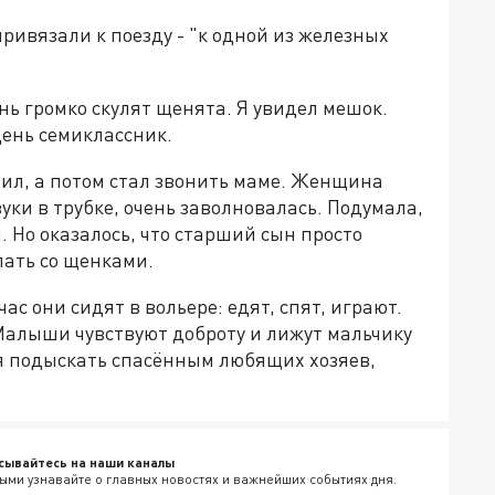
ривязали к поезду - "к одной из железных
ень громко скулят щенята. Я увидел мешок.
 день семиклассник.
мил, а потом стал звонить маме. Женщина
уки в трубке, очень заволновалась. Подумала,
. Но оказалось, что старший сын просто
елать со щенками.
ас они сидят в вольере: едят, спят, играют.
Малыши чувствуют доброту и лижут мальчику
я подыскать спасённым любящих хозяев,
сывайтесь на наши каналы
ыми узнавайте о главных новостях и важнейших событиях дня.