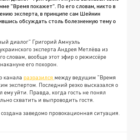
мме "Время покажет". По его словам, никто в
нению эксперта, в принципе сам Шейнин
ившись обсуждать столь болезненную тему о
ный диалог" Григорий Амнуэль
украинского эксперта Андрея Метлёва из
го словам, вообще этот эфир о режиссёре
накануне его похорон.
го канала
разразился
между ведущим "Время
м экспертом. Последний резко высказался о
 ему уйти. Правда, когда гость не понял
льно схватить и выпроводить гостя.
а создана заведомо провокационная ситуация.