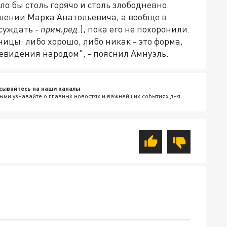
ыло бы столь горячо и столь злободневно.
ношении Марка Анатольевича, а вообще в
суждать -
прим.ред
.), пока его не похоронили.
ицы: либо хорошо, либо никак - это форма,
евидения народом", - пояснил Амнуэль.
сывайтесь на наши каналы
ыми узнавайте о главных новостях и важнейших событиях дня.