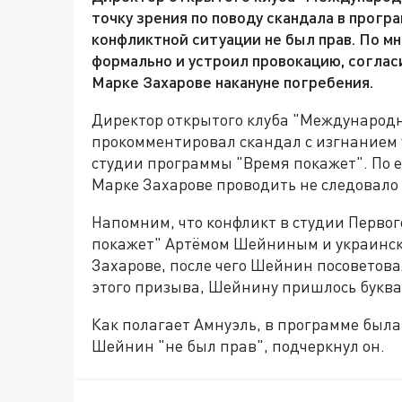
точку зрения по поводу скандала в програ
конфликтной ситуации не был прав. По м
формально и устроил провокацию, соглас
Марке Захарове накануне погребения.
Директор открытого клуба "Международ
прокомментировал скандал с изгнанием 
студии программы "Время покажет". По е
Марке Захарове проводить не следовало 
Напомним, что конфликт в студии Перво
покажет" Артёмом Шейниным и украински
Захарове, после чего Шейнин посоветовал
этого призыва, Шейнину пришлось буква
Как полагает Амнуэль, в программе был
Шейнин "не был прав", подчеркнул он.