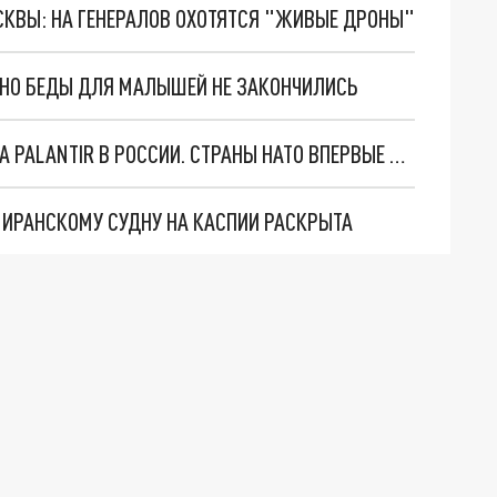
ОСКВЫ: НА ГЕНЕРАЛОВ ОХОТЯТСЯ "ЖИВЫЕ ДРОНЫ"
. НО БЕДЫ ДЛЯ МАЛЫШЕЙ НЕ ЗАКОНЧИЛИСЬ
"ОЧЕНЬ ПЛОХИЕ НОВОСТИ": БОЛЬШАЯ ОШИБКА PALANTIR В РОССИИ. СТРАНЫ НАТО ВПЕРВЫЕ ЗА СВО ОСТАНОВИЛИ ПОСТАВКИ ОРУЖИЯ. ВСУ ТЕРЯЮТ ПРИГРАНИЧЬЕ?
О ИРАНСКОМУ СУДНУ НА КАСПИИ РАСКРЫТА