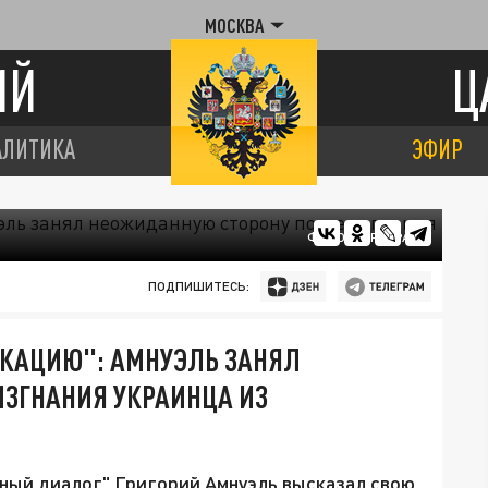
МОСКВА
ИЙ
Ц
АЛИТИКА
ЭФИР
ФОТО: ЦАРЬГРАД
ПОДПИШИТЕСЬ:
ОКАЦИЮ": АМНУЭЛЬ ЗАНЯЛ
ИЗГНАНИЯ УКРАИНЦА ИЗ
ый диалог" Григорий Амнуэль высказал свою