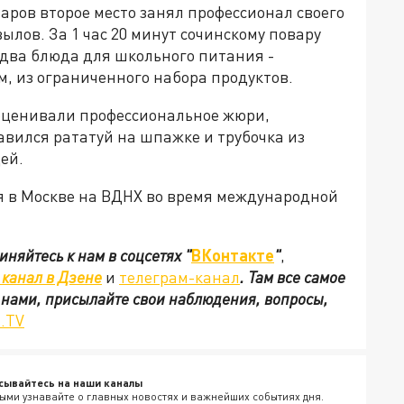
ров второе место занял профессионал своего
ылов. За 1 час 20 минут сочинскому повару
 два блюда для школьного питания -
м, из ограниченного набора продуктов.
оценивали профессиональное жюри,
авился рататуй на шпажке и трубочка из
ей.
я в Москве на ВДНХ во время международной
иняйтесь к нам в соцсетях
"
ВКонтакте
"
,
канал в Дзене
и
телеграм-канал
. Там все самое
с нами, присылайте свои наблюдения, вопросы,
.TV
сывайтесь на наши каналы
ыми узнавайте о главных новостях и важнейших событиях дня.