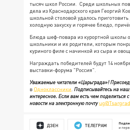
тысяч школ России. Среди школьных пова
дела из Краснодарского края Георгий Ков
школьной столовой удалось приготовить
холодную закуску и горячее блюдо, причё
Блюда шеф-повара из курортной школы 
школьники и их родители, которым понр
куриного филе с начинкой из сыра и овощ
Награждать победителей будут 14 ноябр
выставки-форума "Россия".
Уважаемые читатели «Царьграда»!
Присоед
в
Одноклассники
.
Подписывайтесь на наш
интересное. Если вам есть чем поделиться 
новости на электронную почту
ug@Tsargrad
Подпи
ДЗЕН
ТЕЛЕГРАМ
и перв