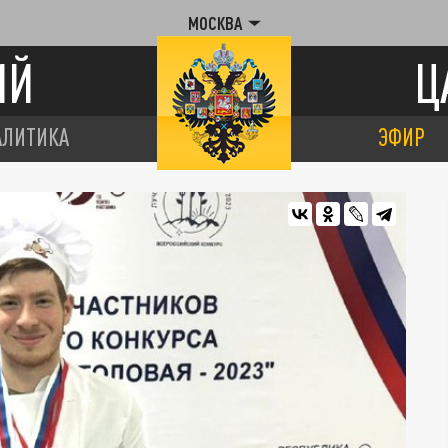
МОСКВА
ИЙ
Ц
АЛИТИКА
ЭФИР