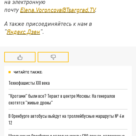
на электронную
почту
Elena.Voroncova@Tsargrad.TV
.
А также присоединяйтесь к нам в
"
Яндекс.Дзен
".
ЧИТАЙТЕ ТАКЖЕ:
Технофашисты XXI века
"Кротами" были все? Теракт в центре Москвы: На генералов
охотятся "живые дроны"
В Оренбурге автобусы выйдут на троллейбусные маршруты № 4 и
12
Школьник из Оренбуржья отдал на нужды СВО деньги, отложенные