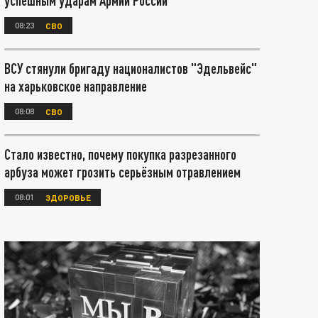
успешным ударам Армии России
08:23
СВО
ВСУ стянули бригаду националистов "Эдельвейс"
на харьковское направление
08:08
СВО
Стало известно, почему покупка разрезанного
арбуза может грозить серьёзным отравлением
08:01
ЗДОРОВЬЕ