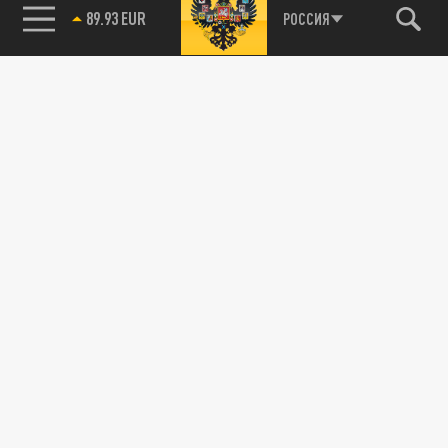
89.93 EUR
РОССИЯ
115093, г. Москва, переулок Партийный,
д.1, к.57, стр.3, эт.1, пом.I, ком.45
Тел.:
+7 (495) 374-77-73
info@tsargrad.tv
Адрес для пресс-релизов
press@tsargrad.tv