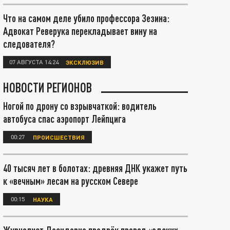
Что на самом деле убило профессора Зезина:
Адвокат Реверука перекладывает вину на
следователя?
07 АВГУСТА 14:24
ЭКСКЛЮЗИВ
НОВОСТИ РЕГИОНОВ
Ногой по дрону со взрывчаткой: водитель
автобуса спас аэропорт Лейпцига
00:27
ПРОИСШЕСТВИЯ
40 тысяч лет в болотах: древняя ДНК укажет путь
к «вечным» лесам на русском Севере
00:15
НАУКА