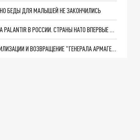
. НО БЕДЫ ДЛЯ МАЛЫШЕЙ НЕ ЗАКОНЧИЛИСЬ
"ОЧЕНЬ ПЛОХИЕ НОВОСТИ": БОЛЬШАЯ ОШИБКА PALANTIR В РОССИИ. СТРАНЫ НАТО ВПЕРВЫЕ ЗА СВО ОСТАНОВИЛИ ПОСТАВКИ ОРУЖИЯ. ВСУ ТЕРЯЮТ ПРИГРАНИЧЬЕ?
ТРИ ГЛАВНЫХ ИНСАЙДА ОБ СВО. ОТМЕНА МОБИЛИЗАЦИИ И ВОЗВРАЩЕНИЕ "ГЕНЕРАЛА АРМАГЕДДОНА"? ОТЛИЧНЫЕ НОВОСТИ, КОТОРЫЕ ЖДАЛИ ВСЕ