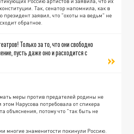
тикующих Россию артистов и заявила, что их
онституции. Так, сенатор напомнила, как в
 президент заявил, что "охоты на ведьм" не
исходит обратное.
атров! Только за то, что они свободно
ение, пусть даже оно и расходится с
имать меры против предателей родины не
и этом Нарусова потребовала от спикера
а объяснения, потому что "так быть не
ии многие знаменитости покинули Россию.