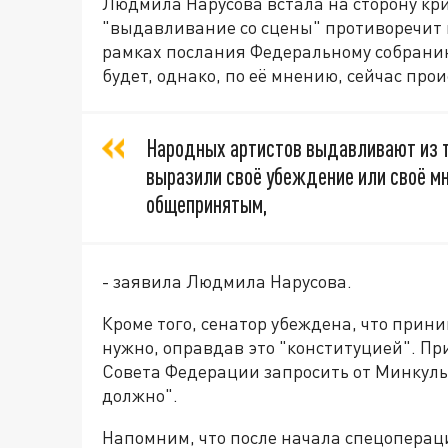
Людмила Нарусова встала на сторону кри
"выдавливание со сцены" противоречит к
рамках послания Федеральному собранию
будет, однако, по её мнению, сейчас про
Народных артистов выдавливают из те
выразили своё убеждение или своё мн
общепринятым,
- заявила Людмила Нарусова.
Кроме того, сенатор убеждена, что прин
нужно, оправдав это "конституцией". Пр
Совета Федерации запросить от Минкульт
должно".
Напомним, что после начала спецоперац