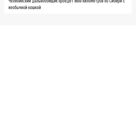
Челябинский дальнобойщик проедет 8000 километров по Сибири с
необычной кошкой