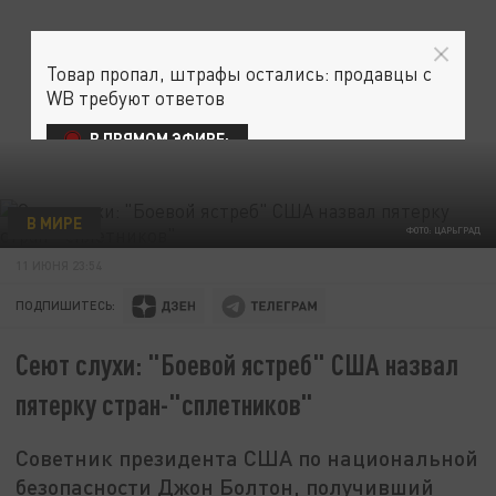
Товар пропал, штрафы остались: продавцы с
WB требуют ответов
В ПРЯМОМ ЭФИРЕ:
В МИРЕ
ФОТО: ЦАРЬГРАД
11 ИЮНЯ 23:54
ПОДПИШИТЕСЬ:
Сеют слухи: "Боевой ястреб" США назвал
пятерку стран-"сплетников"
Советник президента США по национальной
безопасности Джон Болтон, получивший