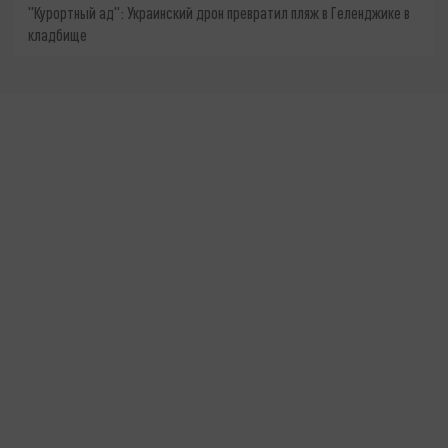
"Курортный ад": Украинский дрон превратил пляж в Геленджике в
кладбище