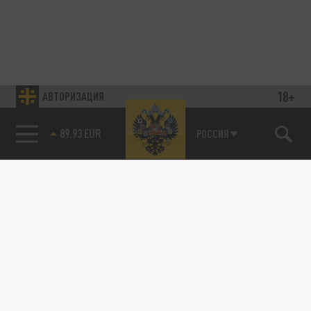
18+
АВТОРИЗАЦИЯ
89.93 EUR
РОССИЯ