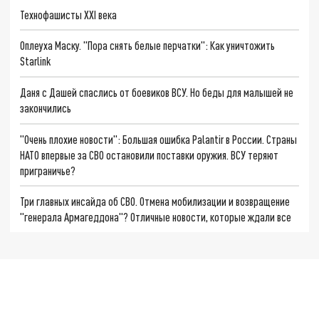
Технофашисты XXI века
Оплеуха Маску. "Пора снять белые перчатки": Как уничтожить
Starlink
Даня с Дашей спаслись от боевиков ВСУ. Но беды для малышей не
закончились
"Очень плохие новости": Большая ошибка Palantir в России. Страны
НАТО впервые за СВО остановили поставки оружия. ВСУ теряют
приграничье?
Три главных инсайда об СВО. Отмена мобилизации и возвращение
"генерала Армагеддона"? Отличные новости, которые ждали все