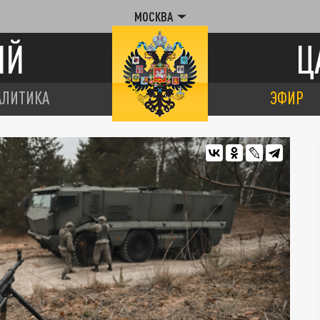
МОСКВА
ИЙ
Ц
АЛИТИКА
ЭФИР