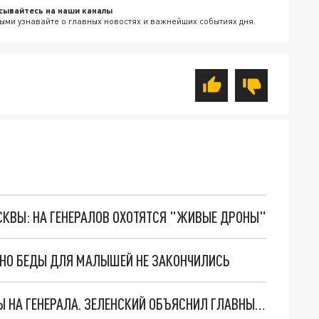
сывайтесь на наши каналы
ыми узнавайте о главных новостях и важнейших событиях дня.
ОСКВЫ: НА ГЕНЕРАЛОВ ОХОТЯТСЯ "ЖИВЫЕ ДРОНЫ"
. НО БЕДЫ ДЛЯ МАЛЫШЕЙ НЕ ЗАКОНЧИЛИСЬ
"МЫ ВАС ЗАСТАВИМ": ЖУТКИЕ ДЕТАЛИ ОХОТЫ НА ГЕНЕРАЛА. ЗЕЛЕНСКИЙ ОБЪЯСНИЛ ГЛАВНЫЙ СМЫСЛ ТЕРАКТА В ЦЕНТРЕ МОСКВЫ