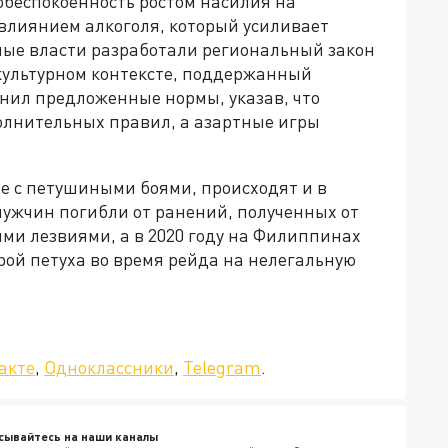
обеспокоенность ростом насилия на
влиянием алкоголя, который усиливает
ные власти разработали региональный закон
культурном контексте, поддержанный
онил предложенные нормы, указав, что
олнительных правил, а азартные игры
е с петушиными боями, происходят и в
 мужчин погибли от ранений, полученных от
ми лезвиями, а в 2020 году на Филиппинах
ой петуха во время рейда на нелегальную
да»!
акте
,
Одноклассники
,
Telegram
.
сывайтесь на наши каналы