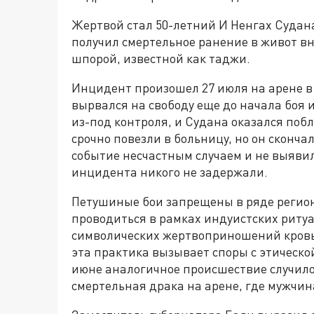
Жертвой стал 50-летний И Ненгах Судан
получил смертельное ранение в живот в
шпорой, известной как таджи.
Инцидент произошел 27 июля на арене в
вырвался на свободу еще до начала боя 
из-под контроля, и Судана оказался побли
срочно повезли в больницу, но он сконча
событие несчастным случаем и не выявил
инцидента никого не задержали.
Петушиные бои запрещены в ряде регион
проводиться в рамках индуистских ритуал
символических жертвоприношений кровь
эта практика вызывает споры с этической
июне аналогичное происшествие случило
смертельная драка на арене, где мужчин