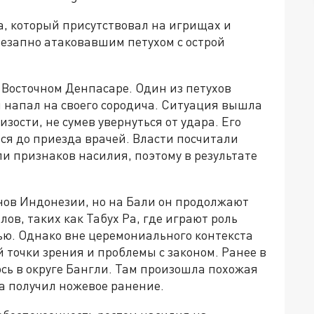
а, который присутствовал на игрищах и
незапно атаковавшим петухом с острой
 Восточном Денпасаре. Один из петухов
и напал на своего сородича. Ситуация вышла
зости, не сумев увернуться от удара. Его
лся до приезда врачей. Власти посчитали
и признаков насилия, поэтому в результате
ов Индонезии, но на Бали он продолжают
ов, таких как Табух Ра, где играют роль
ю. Однако вне церемониального контекста
 точки зрения и проблемы с законом. Ранее в
сь в округе Бангли. Там произошла похожая
а получил ножевое ранение.