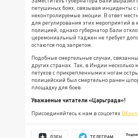
Заместитель губернатора Бали выразил 
петушиных боях, связывая инциденты с 
неконтролируемые эмоции. В ответ мест
для регулирования этих мероприятий в 
полицией, однако губернатор Бали откл
церемониальный таджен не требует доп
остаются под запретом.
Подобные смертельные случаи, связанны
других странах. Так, в Индии несколько
петухов с прикрепленными к ногам остры
полицейский был смертельно ранен шпор
площадку для боев.
Уважаемые читатели «Царьгра
Присоединяйтесь к нам в соцсетях
ВКонт
Подпи
ДЗЕН
ТЕЛЕГРАМ