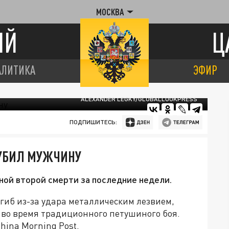
МОСКВА
ИЙ
Ц
АЛИТИКА
ЭФИР
ALEXANDER LEGKY/GLOBALLOOKPRESS
ПОДПИШИТЕСЬ:
 УБИЛ МУЖЧИНУ
ой второй смерти за последние недели.
гиб из-за удара металлическим лезвием,
 во время традиционного петушиного боя.
hina Morning Post.