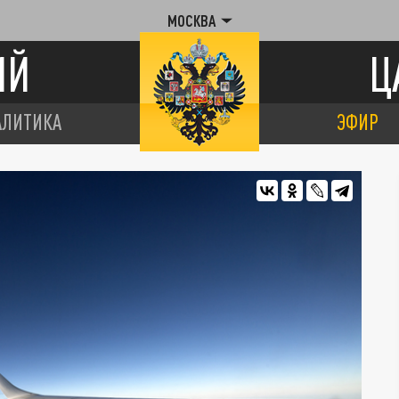
МОСКВА
ИЙ
Ц
АЛИТИКА
ЭФИР