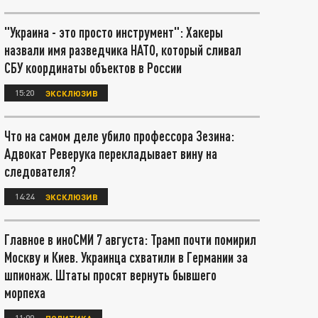
"Украина - это просто инструмент": Хакеры
назвали имя разведчика НАТО, который сливал
СБУ координаты объектов в России
15:20
ЭКСКЛЮЗИВ
Что на самом деле убило профессора Зезина:
Адвокат Реверука перекладывает вину на
следователя?
14:24
ЭКСКЛЮЗИВ
Главное в иноСМИ 7 августа: Трамп почти помирил
Москву и Киев. Украинца схватили в Германии за
шпионаж. Штаты просят вернуть бывшего
морпеха
11:00
ПОЛИТИКА