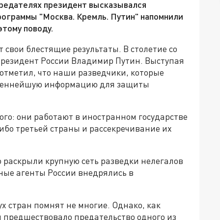
предателях президент высказывался
ограммы "Москва. Кремль. Путин" напомнили
этому поводу.
 свои блестящие результаты. В столетие со
 президент России Владимир Путин. Выступая
 отметил, что наши разведчики, которые
 ценнейшую информацию для защиты
ого: они работают в иностранном государстве
ибо третьей страны и рассекречивание их
то раскрыли крупную сеть разведки нелегалов
ные агенты России внедрялись в
х стран помнят не многие. Однако, как
и предшествовало предательство одного из