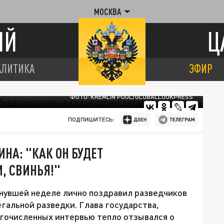
МОСКВА
ИЙ
Ц
АЛИТИКА
ЭФИР
ФОТО: KREMLIN POOL/GLOBALLOOKPRESS
ПОДПИШИТЕСЬ:
НА: "КАК ОН БУДЕТ
, СВИНЬЯ!"
нувшей неделе лично поздравил разведчиков
гальной разведки. Глава государства,
огочисленных интервью тепло отзывался о