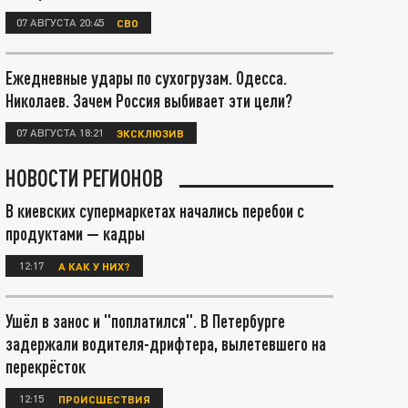
07 АВГУСТА 20:45
СВО
Ежедневные удары по сухогрузам. Одесса.
Николаев. Зачем Россия выбивает эти цели?
07 АВГУСТА 18:21
ЭКСКЛЮЗИВ
НОВОСТИ РЕГИОНОВ
В киевских супермаркетах начались перебои с
продуктами — кадры
12:17
А КАК У НИХ?
Ушёл в занос и "поплатился". В Петербурге
задержали водителя-дрифтера, вылетевшего на
перекрёсток
12:15
ПРОИСШЕСТВИЯ