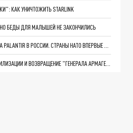
ТКИ": КАК УНИЧТОЖИТЬ STARLINK
. НО БЕДЫ ДЛЯ МАЛЫШЕЙ НЕ ЗАКОНЧИЛИСЬ
"ОЧЕНЬ ПЛОХИЕ НОВОСТИ": БОЛЬШАЯ ОШИБКА PALANTIR В РОССИИ. СТРАНЫ НАТО ВПЕРВЫЕ ЗА СВО ОСТАНОВИЛИ ПОСТАВКИ ОРУЖИЯ. ВСУ ТЕРЯЮТ ПРИГРАНИЧЬЕ?
ТРИ ГЛАВНЫХ ИНСАЙДА ОБ СВО. ОТМЕНА МОБИЛИЗАЦИИ И ВОЗВРАЩЕНИЕ "ГЕНЕРАЛА АРМАГЕДДОНА"? ОТЛИЧНЫЕ НОВОСТИ, КОТОРЫЕ ЖДАЛИ ВСЕ