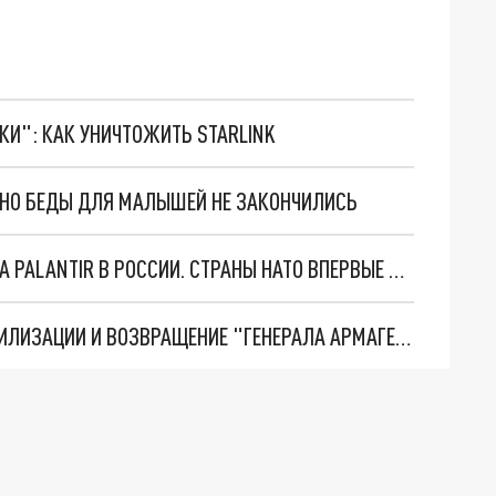
ТКИ": КАК УНИЧТОЖИТЬ STARLINK
. НО БЕДЫ ДЛЯ МАЛЫШЕЙ НЕ ЗАКОНЧИЛИСЬ
"ОЧЕНЬ ПЛОХИЕ НОВОСТИ": БОЛЬШАЯ ОШИБКА PALANTIR В РОССИИ. СТРАНЫ НАТО ВПЕРВЫЕ ЗА СВО ОСТАНОВИЛИ ПОСТАВКИ ОРУЖИЯ. ВСУ ТЕРЯЮТ ПРИГРАНИЧЬЕ?
ТРИ ГЛАВНЫХ ИНСАЙДА ОБ СВО. ОТМЕНА МОБИЛИЗАЦИИ И ВОЗВРАЩЕНИЕ "ГЕНЕРАЛА АРМАГЕДДОНА"? ОТЛИЧНЫЕ НОВОСТИ, КОТОРЫЕ ЖДАЛИ ВСЕ