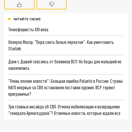
ЧИТАЙТЕ ТАКЖЕ:
Технофашисты XXI века
Оплеуха Маску. "Пора снять белые перчатки": Как уничтожить
Starlink
Даня с Дашей спаслись от боевиков ВСУ. Но беды для малышей не
закончились
"Очень плохие новости": Большая ошибка Palantir в России. Страны
НАТО впервые за СВО остановили поставки оружия. ВСУ теряют
приграничье?
Три главных инсайда об СВО. Отмена мобилизации и возвращение
"генерала Армагеддона"? Отличные новости, которые ждали все