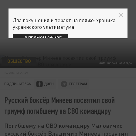
Два покушения и теракт на пляже: хроника
украинского ультиматума
В ПРЯМОМ ЭФИРЕ:
ОБЩЕСТВО
ФОТО: КОЛЛАЖ ЦАРЬГРАДА
24 ИЮЛЯ 20:49
ПОДПИШИТЕСЬ:
Русский боксёр Минеев посвятил свой
триумф погибшему на СВО командиру
Погибшему на СВО командиру Маловичко
русский боксёр Владимир Минеев посвятил