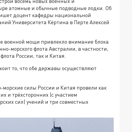
 строй восемь новых военных и
ыре атомные и обычные подводные лодки. Об
 пишет доцент кафедры национальной
аний Университета Кёртина в Перте Алексей
ие военной мощи привлекло внимание блока
но-морского флота Австралии, в частности,
лота России, так и Китая.
коит то, что обе державы осуществляют
но-морские силы России и Китая провели как
х и трёхсторонних (с участием
ских сил) учений и три совместных