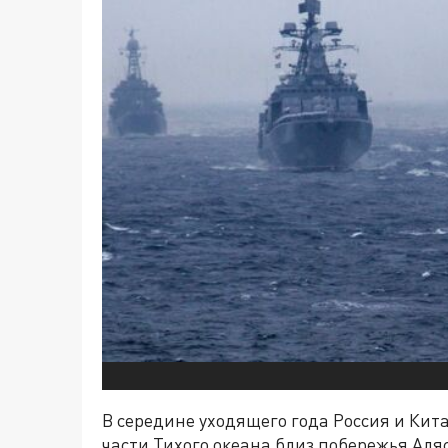
В середине уходящего года Россия и Кит
части Тихого океана близ побережья Аля