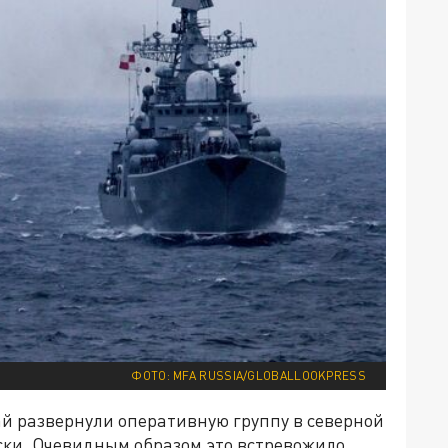
ФОТО: MFA RUSSIA/GLOBALLOOKPRESS
ай развернули оперативную группу в северной
ски. Очевидным образом это встревожило