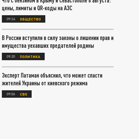
Что с бензином в Крыму и Севастополе 8 августа:
цены, лимиты и QR-коды на АЗС
09:24
ОБЩЕСТВО
В России вступили в силу законы о лишении прав и
имущества уехавших предателей родины
09:20
ПОЛИТИКА
Эксперт Патаман объяснил, что может спасти
жителей Украины от киевского режима
09:06
СВО