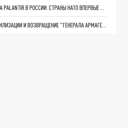
"ОЧЕНЬ ПЛОХИЕ НОВОСТИ": БОЛЬШАЯ ОШИБКА PALANTIR В РОССИИ. СТРАНЫ НАТО ВПЕРВЫЕ ЗА СВО ОСТАНОВИЛИ ПОСТАВКИ ОРУЖИЯ. ВСУ ТЕРЯЮТ ПРИГРАНИЧЬЕ?
ТРИ ГЛАВНЫХ ИНСАЙДА ОБ СВО. ОТМЕНА МОБИЛИЗАЦИИ И ВОЗВРАЩЕНИЕ "ГЕНЕРАЛА АРМАГЕДДОНА"? ОТЛИЧНЫЕ НОВОСТИ, КОТОРЫЕ ЖДАЛИ ВСЕ